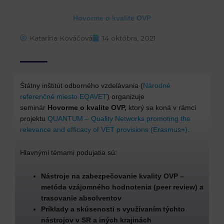
Hovorme o kvalite OVP
Katarína Kováčová
14 októbra, 2021
Štátny inštitút odborného vzdelávania (
Národné
referenčné miesto EQAVET
) organizuje
seminár
Hovorme o kvalite OVP,
ktorý sa koná v rámci
projektu
QUANTUM – Quality Networks promoting the
relevance and efficacy of VET provisions (Erasmus+).
Hlavnými témami podujatia sú:
Nástroje na zabezpečovanie kvality OVP –
metóda vzájomného hodnotenia (peer review) a
trasovanie absolventov
Príklady a skúsenosti s využívaním týchto
nástrojov v SR a iných krajinách