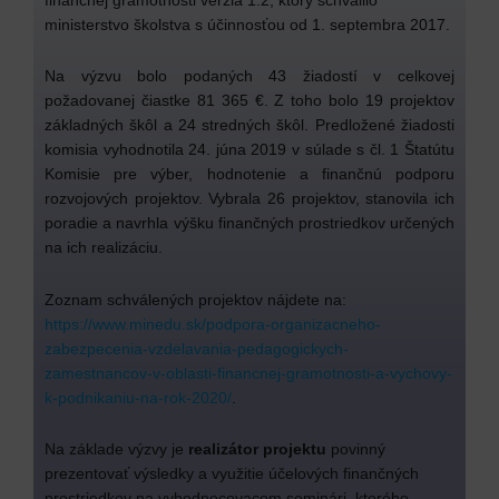
ministerstvo školstva s účinnosťou od 1. septembra 2017.
Na výzvu bolo podaných 43 žiadostí v celkovej
požadovanej čiastke 81 365 €. Z toho bolo 19 projektov
základných škôl a 24 stredných škôl. Predložené žiadosti
komisia vyhodnotila 24. júna 2019 v súlade s čl. 1 Štatútu
Komisie pre výber, hodnotenie a finančnú podporu
rozvojových projektov. Vybrala 26 projektov, stanovila ich
poradie a navrhla výšku finančných prostriedkov určených
na ich realizáciu.
Zoznam schválených projektov nájdete na:
https://www.minedu.sk/podpora-organizacneho-
zabezpecenia-vzdelavania-pedagogickych-
zamestnancov-v-oblasti-financnej-gramotnosti-a-vychovy-
k-podnikaniu-na-rok-2020/
.
Na základe výzvy je
realizátor projektu
povinný
prezentovať výsledky a využitie účelových finančných
prostriedkov na vyhodnocovacom seminári, ktorého