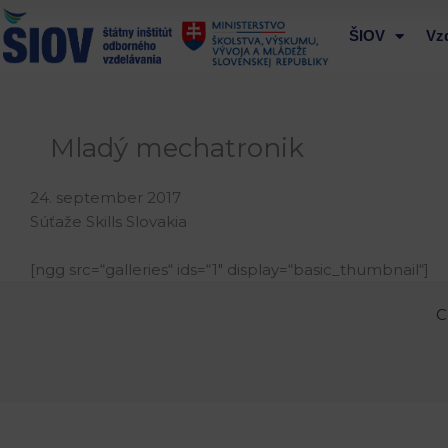
Preskočiť
na
ŠIOV
Vz
obsah
Mladý mechatronik
24. september 2017
Súťaže Skills Slovakia
[ngg src=“galleries“ ids=“1″ display=“basic_thumbnail“]
C