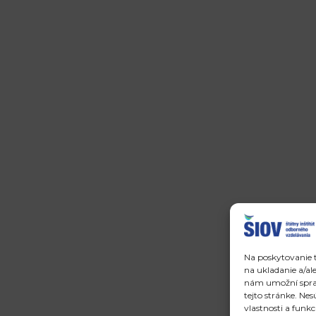
Na poskytovanie t
na ukladanie a/al
nám umožní spraco
tejto stránke. Ne
vlastnosti a funkc