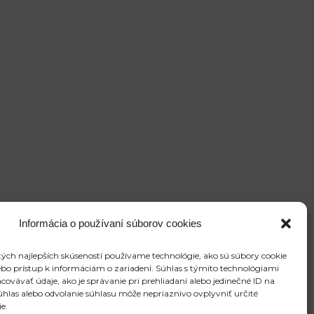
Informácia o používaní súborov cookies
ých najlepších skúseností používame technológie, ako sú súbory cookie
ebo prístup k informáciám o zariadení. Súhlas s týmito technológiami
vávať údaje, ako je správanie pri prehliadaní alebo jedinečné ID na
súhlas alebo odvolanie súhlasu môže nepriaznivo ovplyvniť určité
ie.