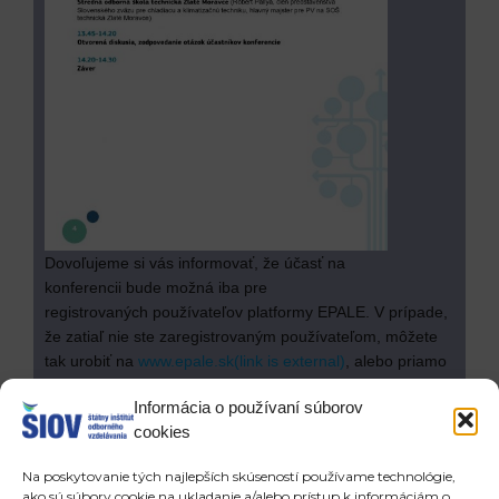
Dovoľujeme si vás informovať, že účasť na
konferencii bude možná iba pre
registrovaných používateľov platformy EPALE. V prípade,
že zatiaľ nie ste zaregistrovaným používateľom, môžete
tak urobiť na
www.epale.sk
(link is external)
, alebo priamo
na
tomto odkaze
. Vaša registrácia bude schválená EK do
Informácia o používaní súborov
24 hodín. od Vašej žiadosti.
cookies
Na konferenciu sa môžete zaregistrovať
Na poskytovanie tých najlepších skúseností používame technológie,
vyplnením
registračného formulára
(link is external)
v
ako sú súbory cookie na ukladanie a/alebo prístup k informáciám o