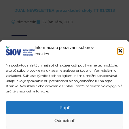
DUAL NEWSLETTER pre základné školy TT 01/2018
siovadmin
22 januára, 2018
Informácia o používaní súborov
Štátny inštitút odborného vzdelávania pokračuje v trende
cookies
otvorenej komunikácie. Mesačník DUÁL je nápomocný v
úsilí otvorene komunikovať o témach, ktoré sú dôležité z
Na poskytovanie tých najlepších skúseností používame technológie,
hľadiska vzdelávania a zručností, možností a príležitostí,
ako sú súbory cookie na ukladanie a/alebo prístup k informáciám o
a hlavne s cieľom aktívne formovať moderný systém
zariadení. Súhlas s týmito technológiami nám umožní spracovávať
duálneho vzdelávania. Prajeme inšpiratívne čítanie.
údaje, ako je správanie pri prehliadaní alebo jedinečné ID na tejto
stránke. Nesúhlas alebo odvolanie súhlasu môže nepriaznivo ovplyvniť
určité vlastnosti a funkcie.
DUAL NEWSLETTER pre základné školy TT
Prev
Ďa
POSLEDNÉ ČLÁNKY
NOVŠIE ČLÁNKY
Prijať
DUAL NEWSLETTER pre základné školy ZA 01/2018
DUAL NEWSLETTER pre základné školy TN 01/2018
Odmietnuť
Copyright © 2026 ŠIOV - štátny inštitút odborného vzdelávania