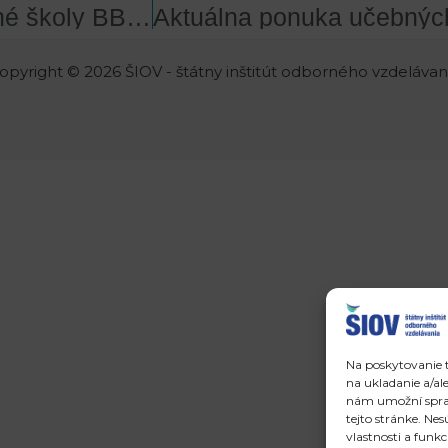
DUAL NEWSLETTER pre základné školy BB 01/2018
opyright © 2026 ŠIOV - štátny inštitút odborného vzdelávan
Na poskytovanie t
na ukladanie a/al
nám umožní spraco
tejto stránke. Ne
vlastnosti a funkc