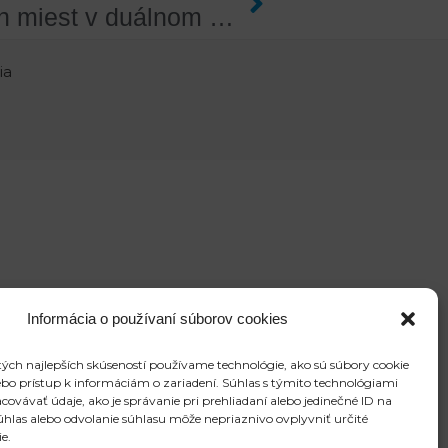
Aktuálna ponuka učebných miest v duálnom vzdelávaní otvára žiakom množstvo príležitostí.
ia
Informácia o používaní súborov cookies
ých najlepších skúseností používame technológie, ako sú súbory cookie
ebo prístup k informáciám o zariadení. Súhlas s týmito technológiami
vávať údaje, ako je správanie pri prehliadaní alebo jedinečné ID na
súhlas alebo odvolanie súhlasu môže nepriaznivo ovplyvniť určité
ie.