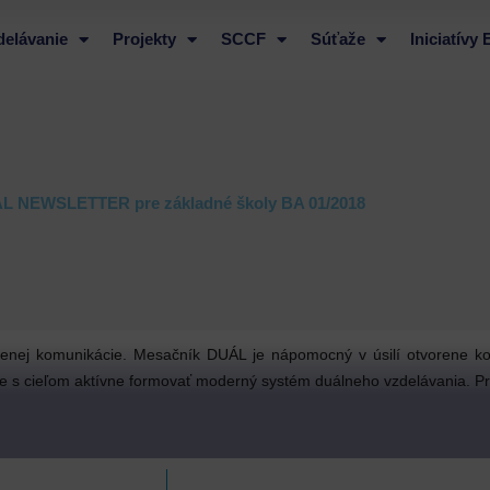
delávanie
Projekty
SCCF
Súťaže
Iniciatívy
L NEWSLETTER pre základné školy BA 01/2018
orenej komunikácie. Mesačník DUÁL je nápomocný v úsilí otvorene ko
avne s cieľom aktívne formovať moderný systém duálneho vzdelávania. Pra