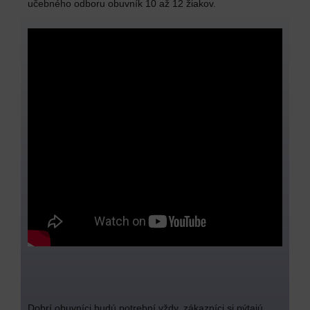
učebného odboru obuvník 10 až 12 žiakov.
Dobrí obuvníci budú potrební vždy, zákazníci si pýtajú