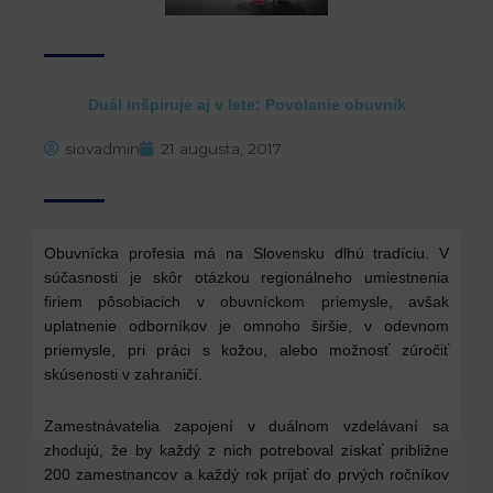
Duál inšpiruje aj v lete: Povolanie obuvník
siovadmin
21 augusta, 2017
Obuvnícka profesia má na Slovensku dlhú tradíciu. V
súčasnosti je skôr otázkou regionálneho umiestnenia
firiem pôsobiacich v obuvníckom priemysle, avšak
uplatnenie odborníkov je omnoho širšie, v odevnom
priemysle, pri práci s kožou, alebo možnosť zúročiť
skúsenosti v zahraničí.
Zamestnávatelia zapojení v duálnom vzdelávaní sa
zhodujú, že by každý z nich potreboval získať približne
200 zamestnancov a každý rok prijať do prvých ročníkov