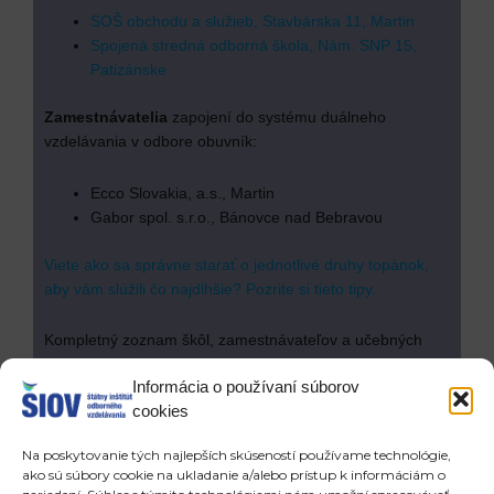
SOŠ obchodu a služieb, Stavbárska 11, Martin
Spojená stredná odborná škola, Nám. SNP 15,
Patizánske
Zamestnávatelia
zapojení do systému duálneho
vzdelávania v odbore obuvník:
Ecco Slovakia, a.s., Martin
Gabor spol. s.r.o., Bánovce nad Bebravou
Viete ako sa správne starať o jednotlivé druhy topánok,
aby vám slúžili čo najdlhšie? Pozrite si tieto tipy.
Kompletný zoznam škôl, zamestnávateľov a učebných
odborov v systéme duálneho vzdelávania
Informácia o používaní súborov
nájdete:
www.dualnysystem.sk
cookies
Zoznam sa postupne dopĺňa o nové školy i zapojených
Na poskytovanie tých najlepších skúseností používame technológie,
zamestnávateľov. Presný zoznam na školský rok
ako sú súbory cookie na ukladanie a/alebo prístup k informáciám o
2018/2019 bude k dispozícii vo februári 2018.