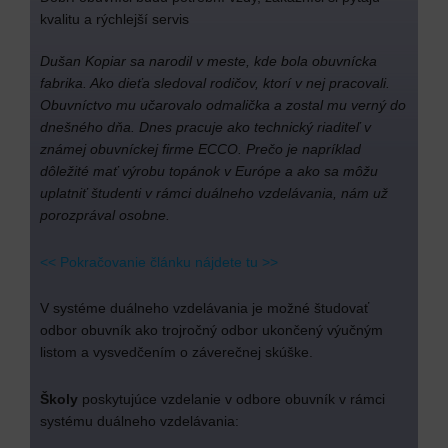
kvalitu a rýchlejší servis
Dušan Kopiar sa narodil v meste, kde bola obuvnícka
fabrika. Ako dieťa sledoval rodičov, ktorí v nej pracovali.
Obuvníctvo mu učarovalo odmalička a zostal mu verný do
dnešného dňa. Dnes pracuje ako technický riaditeľ v
známej obuvníckej firme ECCO. Prečo je napríklad
dôležité mať výrobu topánok v Európe a ako sa môžu
uplatniť študenti v rámci duálneho vzdelávania, nám už
porozprával osobne.
<< Pokračovanie článku nájdete tu >>
V systéme duálneho vzdelávania je možné študovať
odbor obuvník ako trojročný odbor ukončený výučným
listom a vysvedčením o záverečnej skúške.
Školy
poskytujúce vzdelanie v odbore obuvník v rámci
systému duálneho vzdelávania: