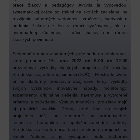
práce žiakov a pedagógov. Aktivita je výpoveďou
systematickej práce so žiakmi na školách zacielenej na
rozvíjanie odborných vedomosti, zručnosti, tvorivosti a
nadania žiakov nie len v rámci vyučovania, ale aj
mimoriadnej záujmovej práce žiakov nad rámec
školských povinností.
Sedemnásť autorov odborných prác bude na konferencii,
ktorá prebehne
16. júna 2022 od 9:00 do 12:00
prezentovať výsledky vlastných projektov 44. ročníka
Stredoškolskej odbornej činnosti (SOČ). Prostredníctvom
online platformy predstavia zaujímavé témy, výsledky
svojich výskumov, inovatívne nápady, monitoringy,
experimenty, originálne riešenia, navrhnuté a vytvorené
prístroje a zariadenia. Výstupy mnohých projektov majú
aj praktické využitie. Témy, ktoré žiaci vo svojich
projektoch riešili sú zamerané na prírodovedné,
technické, humanitné a spoločensko-vedné odbory.
Stredoškolská konferencia bude prístupná verejnosti na
kanáli Youtube a jej výstupom bude e-zborník