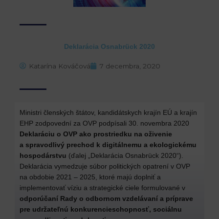
Deklarácia Osnabrück 2020
Katarína Kováčová
7 decembra, 2020
Ministri členských štátov, kandidátskych krajín EÚ a krajín
EHP zodpovední za OVP podpísali 30. novembra 2020
Deklaráciu o OVP ako prostriedku na oživenie
a spravodlivý prechod k digitálnemu a ekologickému
hospodárstvu
(ďalej „Deklarácia Osnabrück 2020“).
Deklarácia vymedzuje súbor politických opatrení v OVP
na obdobie 2021 – 2025, ktoré majú doplniť a
implementovať víziu a strategické ciele formulované v
odporúčaní Rady o odbornom vzdelávaní a príprave
pre udržateľnú konkurencieschopnosť, sociálnu