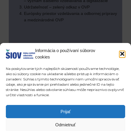
– význam ďalšieho vzdelávania a digitalizácie
Udržateľnosť – zelený odkaz v OVP
Európsky priestor vzdelávania a odbornej prípravy
a medzinárodné OVP
Text deklarácie Osnabrück 2020
Informácia o používaní súborov
cookies
The Osnabrück Declaration 2020
Na poskytovanie tých najlepších skúseností používame technológie,
ako sú súbory cookie na ukladanie a/alebo prístup k informáciám o
zariadení. Súhlas s týmito technológiami nám umožní spracovávať
údaje, ako je správanie pri prehliadaní alebo jedinečné ID na tejto
stránke. Nesúhlas alebo odvolanie súhlasu môže nepriaznivo ovplyvniť
určité vlastnosti a funkcie.
Prev
Ďa
POSLEDNÉ ČLÁNKY
NOVŠIE ČLÁNKY
Prijať
DEKLARÁCIA OSNABRÜCK 2020
Aj v online priestore sa dá súťažiť. 2. ročník súťaže Mladých elektronikov má víťazov
Odmietnuť