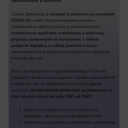
spravodlivosť a odolnosť.
Cieľom Deklarácie je
prispieť k zotaveniu po pandémii
COVID 19
a ďalší rozvoj európskeho priestoru
vzdelávania a odbornej prípravy prostredníctvom
inovatívnych systémov vzdelávania a odbornej
prípravy zameraných na budúcnosť s cieľom
podporiť digitálny a zelený prechod
a lepšiu
zamestnateľnosť a konkurencieschopnosť a stimulovať
hospodársky rast.
Berúc do úvahy návrh odporúčania Rady o OVP pre
udržateľnú konkurencieschopnosť, sociálnu spravodlivosť
a odolnosť, ako aj aktualizovanú európsku agendu
zručností
, Osnabrückská deklarácia sa zameriava na
štyri hlavné oblasti na roky 2021 až 2025:
Odolnosť a excelentnosť prostredníctvom
kvalitného, inkluzívneho a flexibilného OVP
Vytvorenie novej kultúry celoživotného vzdelávania