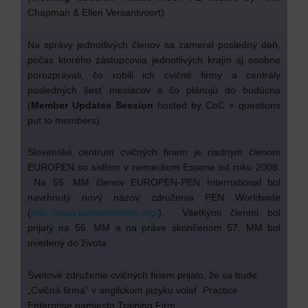
Chapman & Ellen Versantvoort)
Na správy jednotlivých členov sa zameral posledný deň,
počas ktorého zástupcovia jednotlivých krajín aj osobne
porozprávali, čo robili ich cvičné firmy a centrály
posledných šesť mesiacov a čo plánujú do budúcna
(
Member Updates Session
hosted by CoC + questions
put to members).
Slovenské centrum cvičných firiem je riadnym členom
EUROPEN so sídlom v nemeckom Essene od roku 2008.
Na 55. MM členov EUROPEN-PEN International bol
navrhnutý nový názov združenia PEN Worldwide
(
http://www.penworldwide.org/
). Všetkými členmi bol
prijatý na 56. MM a na práve skončenom 57. MM bol
uvedený do života.
Svetové združenie cvičných firiem prijalo, že sa bude
„Cvičná firma“ v anglickom jazyku volať Practice
Enterprise namiesto Training Firm.