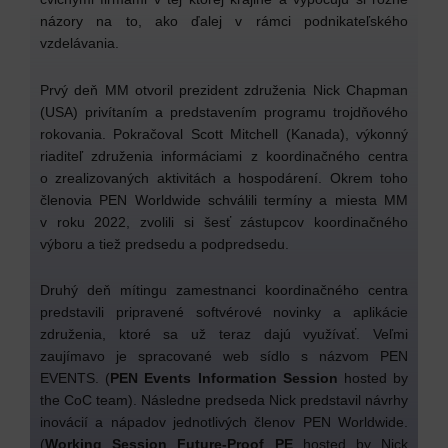
názory na to, ako ďalej v rámci podnikateľského
vzdelávania.
Prvý deň MM otvoril prezident združenia Nick Chapman
(USA) privítaním a predstavením programu trojdňového
rokovania. Pokračoval Scott Mitchell (Kanada), výkonný
riaditeľ združenia informáciami z koordinačného centra
o zrealizovaných aktivitách a hospodárení. Okrem toho
členovia PEN Worldwide schválili termíny a miesta MM
v roku 2022, zvolili si šesť zástupcov koordinačného
výboru a tiež predsedu a podpredsedu.
Druhý deň mítingu zamestnanci koordinačného centra
predstavili pripravené softvérové novinky a aplikácie
združenia, ktoré sa už teraz dajú využívať. Veľmi
zaujímavo je spracované web sídlo s názvom PEN
EVENTS. (
PEN Events Information Session
hosted by
the CoC team). Následne predseda Nick predstavil návrhy
inovácií a nápadov jednotlivých členov PEN Worldwide.
(
Working Session Future-Proof PE
hosted by Nick