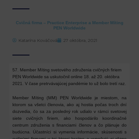
Cvičná firma – Practice Enterprise a Member Míting
PEN Worldwide
Katarína Kováčová
27 októbra, 2021
57. Member Míting svetového združenia cvičných firiem
PEN Worldwide sa uskutočnil online 18. až 20. októbra
2021. V čase pretrvávajúcej pandémie to už bolo tretí raz.
Member Míting (MM) PEN Worldwide je miestom, na
ktorom sa všetci členovia, ako aj hostia počas troch dní
dozvedia, čo sa za posledný rok udialo v rámci svetovej
siete cvičných firiem, ako hospodárilo koordinačné
centrum združenia s financiami členov a čo plánuje do
budúcna. Účastníci si vymenia informácie, skúsenosti s
cvičnými firmami v tej ktorej krajine a vypočujú si rôzne