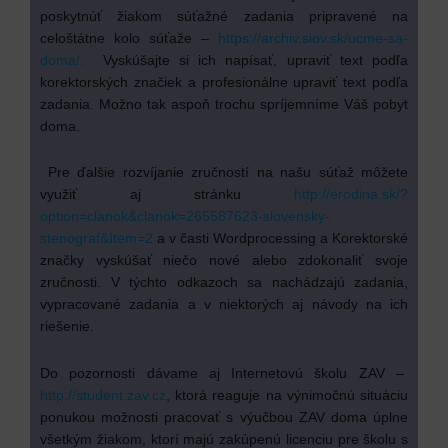
poskytnúť žiakom súťažné zadania pripravené na
celoštátne kolo súťaže –
https://archiv.siov.sk/ucme-sa-
doma/.
Vyskúšajte si ich napísať, upraviť text podľa
korektorských značiek a profesionálne upraviť text podľa
zadania. Možno tak aspoň trochu spríjemníme Váš pobyt
doma.
Pre ďalšie rozvíjanie zručností na našu súťaž môžete
využiť aj stránku
http://erodina.sk/?
option=clanok&clanok=265587623-slovensky-
stenograf&Item=2
a v časti Wordprocessing a Korektorské
značky vyskúšať niečo nové alebo zdokonaliť svoje
zručnosti. V týchto odkazoch sa nachádzajú zadania,
vypracované zadania a v niektorých aj návody na ich
riešenie.
Do pozornosti dávame aj Internetovú školu ZAV –
http://student.zav.cz
, ktorá reaguje na výnimočnú situáciu
ponukou možnosti pracovať s výučbou ZAV doma úplne
všetkým žiakom, ktorí majú zakúpenú licenciu pre školu s