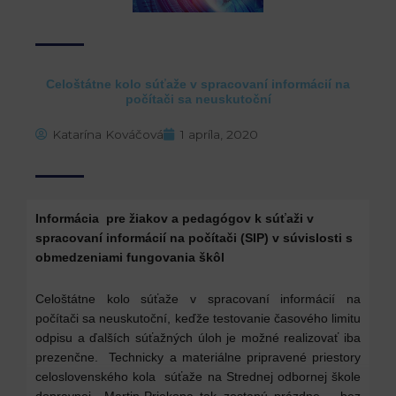
Celoštátne kolo súťaže v spracovaní informácií na
počítači sa neuskutoční
Katarína Kováčová
1 apríla, 2020
Informácia pre žiakov a pedagógov k
súťaži v
spracovaní informácií na počítači (SIP) v súvislosti s
obmedzeniami fungovania škôl
Celoštátne kolo súťaže v spracovaní informácií na
počítači sa neuskutoční, keďže testovanie časového limitu
odpisu a ďalších súťažných úloh je možné realizovať iba
prezenčne. Technicky a materiálne pripravené priestory
celoslovenského kola súťaže na Strednej odbornej škole
dopravnej Martin-Priekopa tak zostanú prázdne – bez