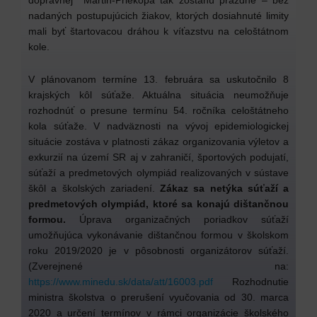
nadaných postupujúcich žiakov, ktorých dosiahnuté limity
mali byť štartovacou dráhou k víťazstvu na celoštátnom
kole.
V plánovanom termíne 13. februára sa uskutočnilo 8
krajských kôl súťaže. Aktuálna situácia neumožňuje
rozhodnúť o presune termínu 54. ročníka celoštátneho
kola súťaže. V nadväznosti na vývoj epidemiologickej
situácie zostáva v platnosti zákaz organizovania výletov a
exkurzií na území SR aj v zahraničí, športových podujatí,
súťaží a predmetových olympiád realizovaných v sústave
škôl a školských zariadení.
Zákaz sa netýka súťaží a
predmetových olympiád, ktoré sa konajú dištančnou
formou.
Úprava organizačných poriadkov súťaží
umožňujúca vykonávanie dištančnou formou v školskom
roku 2019/2020 je v pôsobnosti organizátorov súťaží.
(Zverejnené na:
https://www.minedu.sk/data/att/16003.pdf
Rozhodnutie
ministra školstva o prerušení vyučovania od 30. marca
2020 a určení termínov v rámci organizácie školského