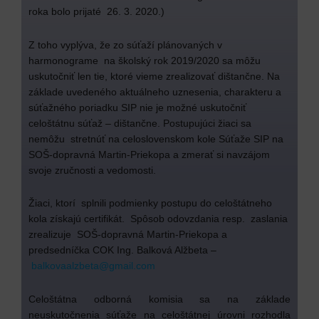
roka bolo prijaté 26. 3. 2020.)
Z toho vyplýva, že zo súťaží plánovaných v
harmonograme na školský rok 2019/2020 sa môžu
uskutočniť len tie, ktoré vieme zrealizovať dištančne. Na
základe uvedeného aktuálneho uznesenia, charakteru a
súťažného poriadku SIP nie je možné uskutočniť
celoštátnu súťaž – dištančne. Postupujúci žiaci sa
nemôžu stretnúť na celoslovenskom kole Súťaže SIP na
SOŠ-dopravná Martin-Priekopa a zmerať si navzájom
svoje zručnosti a vedomosti.
Žiaci, ktorí splnili podmienky postupu do celoštátneho
kola získajú certifikát. Spôsob odovzdania resp. zaslania
zrealizuje SOŠ-dopravná Martin-Priekopa a
predsedníčka COK Ing. Balková Alžbeta –
balkovaalzbeta@gmail.com
Celoštátna odborná komisia sa na základe
neuskutočnenia súťaže na celoštátnej úrovni rozhodla