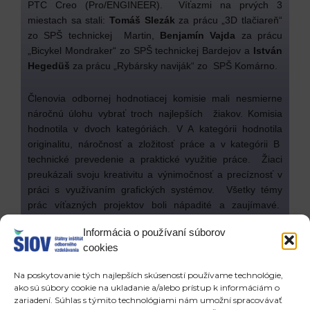
PTC Creo (Pro/ENGINEER). Víťazmi na prvých 3
miestach sa stali:
Tomáš Slezák
za prácu „3D tlačiareň“
zo SPŠ technickej Martin,
Benjamín Vajda
za prácu
„Bicykel Mondraker“ zo SPŠ technickej Bardejov a
István
Hegedüš
za prácu „Rybársky naviják“ zo SPŠ Komárno.
Členovia odbornej hodnotiacej komisie mali nesmierne
náročnú úlohu vybrať troch najlepších žiakov. Komisia
hodnotila v dvoch kategóriách. V A kategórii hodnotila
originalitu, náročnosť a zložitosť práce a v kategórii B
technické prevedenie a praktické využitie práce. Žiaci
preukázali svoju kreativitu a výnimočnosť a precíznosť v
práci s využívaním grafických systémov. Všetky témy
prác víťazných projektov boli nápadité a zaujímavé.
István Hegedüš sa zapojil do súťaže aj v minulom roku a
Informácia o používaní súborov
získal 1. miesto, čím ukázal, že vedomosti a zručnosti
cookies
osvojené v oblasti CAD modelovania má výnimočné a táto
práca ho nesmierne baví.
Na poskytovanie tých najlepších skúseností používame technológie,
ako sú súbory cookie na ukladanie a/alebo prístup k informáciám o
Súťažiaci získali nie len bohaté odborné skúsenosti od
zariadení. Súhlas s týmito technológiami nám umožní spracovávať