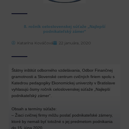
8. ročník celoslovenskej súťaže „Najlepší
podnikateľský zámer“
Katarína Kováčová
22 januára, 2020
Štátny inštitút odborného vzdelávania, Odbor Finančnej
gramotnosti a Slovenské centrum cvičných firiem spolu s
Katedrou pedagogiky Ekonomickej univerzity v Bratislave
vyhlasujú ôsmy ročník celoslovenskej súťaže „Najlepší
podnikateľský zámer“.
Obsah a termíny súťaže:
– Žiaci cvičnej firmy môžu poslať podnikateľské zámery,
ktoré by nemali byť totožné s jej predmetom podnikania
do 15. júna 2020.