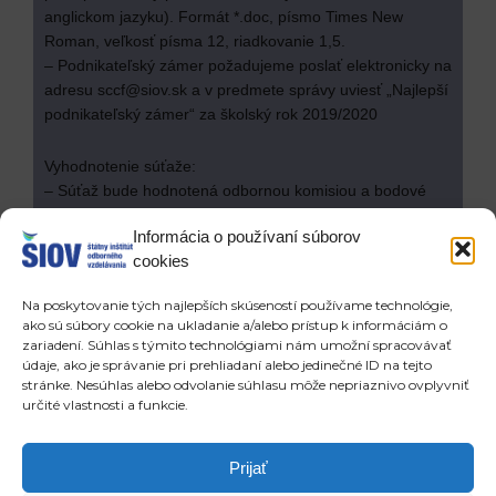
anglickom jazyku). Formát *.doc, písmo Times New
Roman, veľkosť písma 12, riadkovanie 1,5.
– Podnikateľský zámer požadujeme poslať elektronicky na
adresu sccf@siov.sk a v predmete správy uviesť „Najlepší
podnikateľský zámer“ za školský rok 2019/2020
Vyhodnotenie súťaže:
– Súťaž bude hodnotená odbornou komisiou a bodové
hodnotenie súťaže bude zverejnené na stránkach SCCF
Informácia o používaní súborov
www.siov.sk a www.sccf.sk.
cookies
– Záverečné vyhodnotenie a vyhlásenie víťazov súťaže
bude na Medzinárodnom veľtrhu cvičných firiem 2020.
Na poskytovanie tých najlepších skúseností používame technológie,
ako sú súbory cookie na ukladanie a/alebo prístup k informáciám o
V Bratislave 10. decembra 2019
zariadení. Súhlas s týmito technológiami nám umožní spracovávať
údaje, ako je správanie pri prehliadaní alebo jedinečné ID na tejto
stránke. Nesúhlas alebo odvolanie súhlasu môže nepriaznivo ovplyvniť
Slovenské centrum cvičných firiem
určité vlastnosti a funkcie.
Prev
Ďa
POSLEDNÉ ČLÁNKY
NOVŠIE ČLÁNKY
Prijať
Trendy v odbornom vzdelávaní 12/2019
Zamestnávatelia hovoria o potrebe redukcie počtu škôl