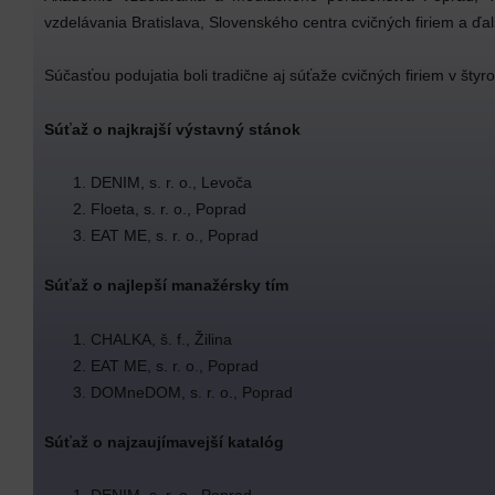
vzdelávania Bratislava, Slovenského centra cvičných firiem a ďalší
Súčasťou podujatia boli tradične aj súťaže cvičných firiem v štyr
Súťaž o najkrajší výstavný stánok
DENIM, s. r. o., Levoča
Floeta, s. r. o., Poprad
EAT ME, s. r. o., Poprad
Súťaž o najlepší manažérsky tím
CHALKA, š. f., Žilina
EAT ME, s. r. o., Poprad
DOMneDOM, s. r. o., Poprad
Súťaž o najzaujímavejší katalóg