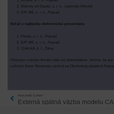
DENIM, s. r. o., Poprad
Dobroty od Gazdu, s. r. o., Liptovský Mikuláš
EAT ME, s. r. o., Poprad
Súťaž o najlepšiu elektronickú prezentáciu
Floeta, s. r. o., Poprad
EAT ME, s. r. o., Poprad
CHALKA, š. f., Žilina
Víťazným cvičným firmám ešte raz blahoželáme. Veríme, že pre 
cvičných firiem Slovensko východ na Obchodnej akadémii Popra
Prev
POSLEDNÉ ČLÁNKY
Externá spätná väzba modelu C