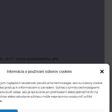
ší, už 17. ročník kontraktačného dňa
Informácia o používaní súborov cookies
ých najlepších skúseností používame technológie, ako sú súbory cookie
ebo prístup k informáciám o zariadení. Súhlas s týmito technológiami
Ďalšie
vávať údaje, ako je správanie pri prehliadaní alebo jedinečné ID na
NOVŠIE ČLÁNKY
súhlas alebo odvolanie súhlasu môže nepriaznivo ovplyvniť určité
Slovenské cvičné firmy bodovali na Medzinárodnom veľtrhu v Prahe
ie.