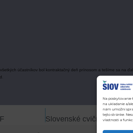
všetkých účastníkov bol kontraktačný deň prínosom a tešíme sa na ďal
d.
Na poskytovanie t
na ukladanie a/al
nám umožní spraco
tejto stránke. Ne
AF
vlastnosti a funkc