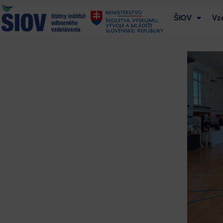
Preskočiť
na
ŠIOV
Vz
obsah