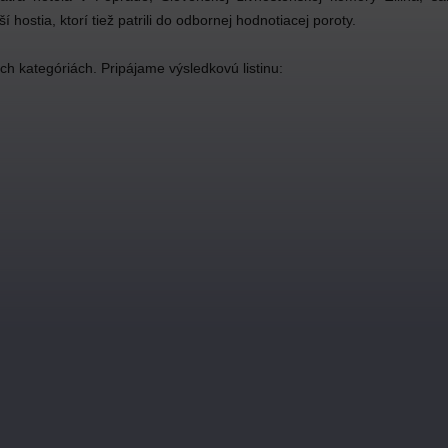
 hostia, ktorí tiež patrili do odbornej hodnotiacej poroty.
och kategóriách. Pripájame výsledkovú listinu: