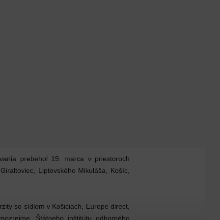
vania prebehol 19. marca v priestoroch
raltoviec, Liptovského Mikuláša, Košíc,
ity so sídlom v Košiciach, Europe direct,
mozrejme, Štátneho inštitútu odborného