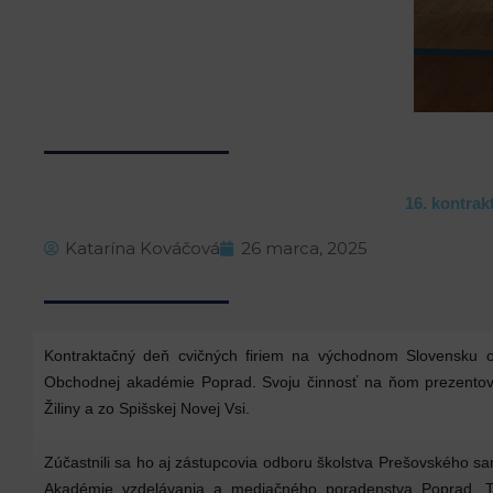
16. kontra
Katarína Kováčová
26 marca, 2025
Kontraktačný deň cvičných firiem na východnom Slovensku o
Obchodnej akadémie Poprad. Svoju činnosť na ňom prezentovalo
Žiliny a zo Spišskej Novej Vsi.
Zúčastnili sa ho aj zástupcovia odboru školstva Prešovského sa
Akadémie vzdelávania a mediačného poradenstva Poprad, Tat