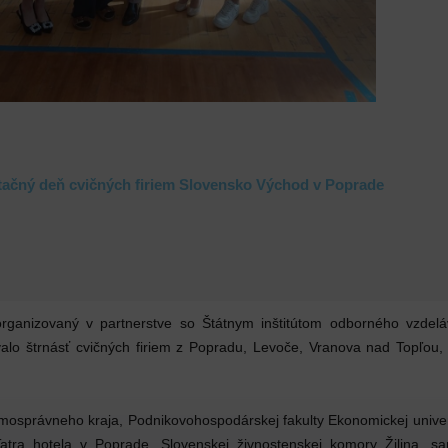
ktačný deň cvičných firiem Slovensko Východ v Poprade
rganizovaný v partnerstve so Štátnym inštitútom odborného vzdelá
 štrnásť cvičných firiem z Popradu, Levoče, Vranova nad Topľou, Gi
mosprávneho kraja, Podnikovohospodárskej fakulty Ekonomickej univerz
ra hotela v Poprade, Slovenskej živnostenskej komory Žilina, sa