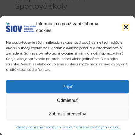
Športové školy
[siteorigin_widget class=“WP_Widget_Custom_HTML“]
Informácia o používaní súborov
[/siteorigin_widget]
cookies
[siteorigin_widget
Na poskytovanie tých najlepších skúseností používame technológie,
ako sú súbory cookie na ukladanie a/alebo prístup k informáciám o
class=“SiteOrigin_Widget_Tabs_Widget“]
zariadení. Súhlas s týmito technológiami nám umožní spracovávať
[/siteorigin_widget]
údaje, ako je správanie pri prehliadaní alebo jedinečné ID na tejto
stránke. Nesúhlas alebo odvolanie súhlasu môže nepriaznivo ovplyvniť
Copyright © 2026 ŠIOV - štátny inštitút odborného vzdelávania
určité vlastnosti a funkcie.
Prijať
Odmietnuť
Zobraziť predvoľby
Zásady ochrany osobných údajov
Ochrana osobných údajov