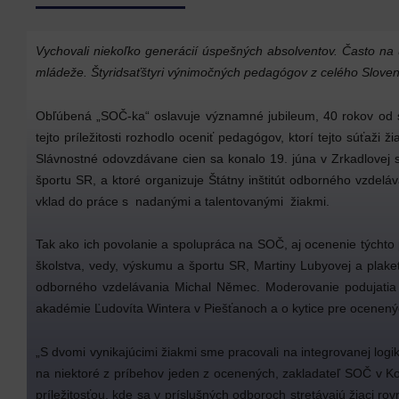
Vychovali niekoľko generácií úspešných absolventov. Často na
mládeže. Štyridsaťštyri výnimočných pedagógov z celého Slovens
Obľúbená „SOČ-ka“ oslavuje významné jubileum, 40 rokov od svo
tejto príležitosti rozhodlo oceniť pedagógov, ktorí tejto súťaži 
Slávnostné odovzdávane cien sa konalo 19. júna v Zrkadlovej s
športu SR, a ktoré organizuje Štátny inštitút odborného vzdel
vklad do práce s nadanými a talentovanými žiakmi.
Tak ako ich povolanie a spolupráca na SOČ, aj ocenenie týchto p
školstva, vedy, výskumu a športu SR, Martiny Lubyovej a plakety
odborného vzdelávania Michal Němec. Moderovanie podujatia a 
akadémie Ľudovíta Wintera v Piešťanoch a o kytice pre ocenený
„S dvomi vynikajúcimi žiakmi sme pracovali na integrovanej logik
na niektoré z príbehov jeden z ocenených, zakladateľ SOČ v Koši
príležitosťou, kde sa v príslušných odboroch stretávajú žiaci r