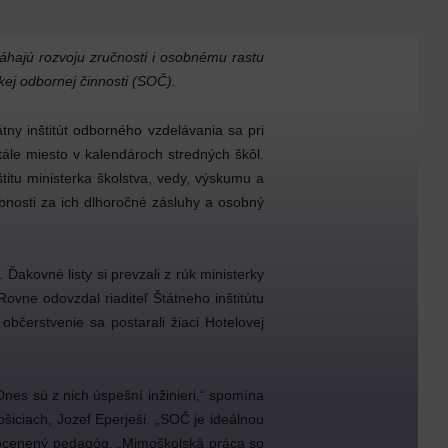
áhajú rozvoju zručnosti i osobnému rastu
ej odbornej činnosti (SOČ).
ny inštitút odborného vzdelávania sa pri
 stále miesto v kalendároch stredných škôl.
titu ministerka školstva, vedy, výskumu a
bnosti za ich dlhoročné zásluhy a osobný
Ďakovné listy si prevzali z rúk ministerky
ovne odovzdal riaditeľ Štátneho inštitútu
bčerstvenie sa postarali žiaci Hotelovej
Dnes sú z nich úspešní inžinieri,“ spomína
šiciach, Jozef Eperješi. „SOČ je ideálnou
al ocenený pedagóg. „Mimoškolská práca so