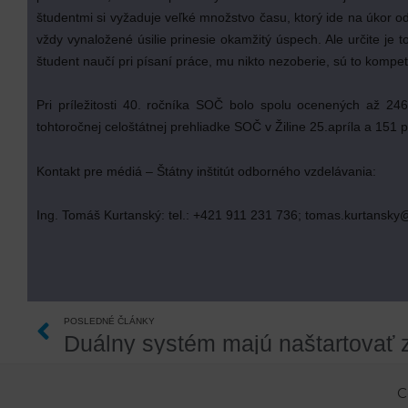
študentmi si vyžaduje veľké množstvo času, ktorý ide na úkor od
vždy vynaložené úsilie prinesie okamžitý úspech. Ale určite je
študent naučí pri písaní práce, mu nikto nezoberie, sú to kompeten
Pri príležitosti 40. ročníka SOČ bolo spolu ocenených až 2
tohtoročnej celoštátnej prehliadke SOČ v Žiline 25.apríla a 15
Kontakt pre médiá – Štátny inštitút odborného vzdelávania:
Ing. Tomáš Kurtanský: tel.: +421 911 231 736; tomas.kurtansky
Prev
POSLEDNÉ ČLÁNKY
C