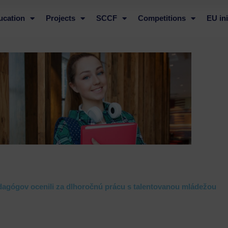
ucation
Projects
SCCF
Competitions
EU ini
agógov ocenili za dlhoročnú prácu s talentovanou mládežou