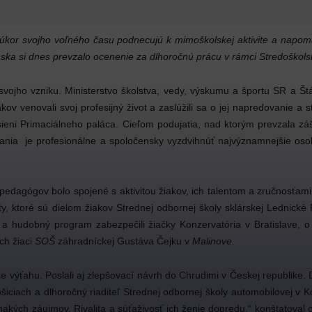
 úkor svojho voľného času podnecujú k mimoškolskej aktivite a napom
ka si dnes prevzalo ocenenie za dlhoročnú prácu v rámci Stredoškolsk
jho vzniku. Ministerstvo školstva, vedy, výskumu a športu SR a Štát
žiakov venovali svoj profesijný život a zaslúžili sa o jej napredovanie a
ieni Primaciálneho paláca. Cieľom podujatia, nad ktorým prevzala záš
ávania je profesionálne a spoločensky vyzdvihnúť najvýznamnejšie oso
edagógov bolo spojené s aktivitou žiakov, ich talentom a zručnosťami. 
, ktoré sú dielom žiakov Strednej odbornej školy sklárskej Lednické R
hudobný program zabezpečili žiačky Konzervatória v Bratislave, o o
ch žiaci
SOŠ
záhradníckej Gustáva Čejku v
Malinove
.
e výťahu. Poslali aj zlepšovací návrh do Chrudimi v Českej republike. 
ciach a dlhoročný riaditeľ Strednej odbornej školy automobilovej v Ko
ovnakých záujmov. Rivalita a súťaživosť ich ženie dopredu,“ konštatov