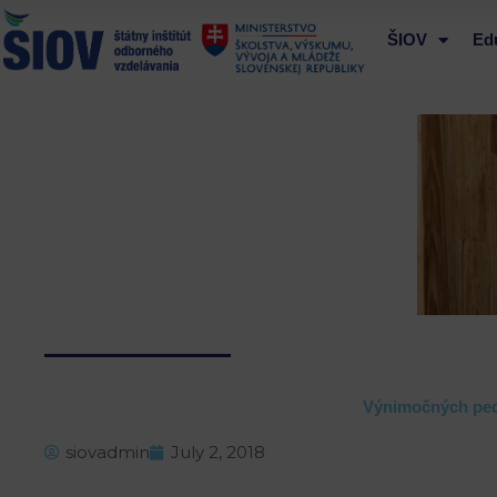
Preskočiť
na
ŠIOV
Ed
obsah
Výnimočných ped
siovadmin
July 2, 2018