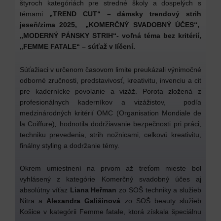
štyroch kategóriách pre stredné školy a dospelých s
témami
„TREND CUT“ – dámsky trendový strih
jeseň/zima 2025, „KOMERČNÝ SVADOBNÝ ÚČES“,
„MODERNÝ PÁNSKY STRIH“- voľná téma bez kritérií,
„FEMME FATALE“ – súťaž v líčení.
Súťažiaci v určenom časovom limite preukázali výnimočné
odborné zručnosti, predstavivosť, kreativitu, invenciu a cit
pre kadernícke povolanie a vizáž. Porota zložená z
profesionálnych kaderníkov a vizážistov, podľa
medzinárodných kritérií OMC (Organisation Mondiale de
la Coiffure)
,
hodnotila dodržiavanie bezpečnosti pri práci,
techniku prevedenia, strih nožnicami, celkovú kreativitu,
finálny styling a dodržanie témy.
Okrem umiestnení na prvom až treťom mieste bol
vyhlásený z kategórie Komerčný svadobný účes aj
absolútny víťaz
Liana Heřman
zo SOŠ techniky a služieb
Nitra a
Alexandra Gališinová
zo SOŠ beauty služieb
Košice v kategórii Femme fatale, ktorá získala špeciálnu