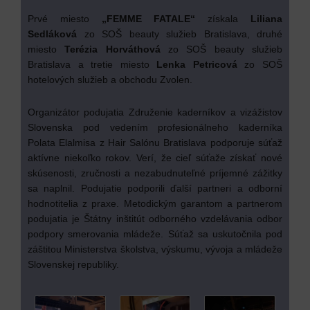
Prvé miesto
„
FEMME FATALE“
získala
Liliana
Sedláková
zo SOŠ beauty služieb Bratislava, druhé
miesto
Terézia Horváthová
zo SOŠ beauty služieb
Bratislava a tretie miesto
Lenka Petricová
zo SOŠ
hotelových služieb a obchodu Zvolen.
Organizátor podujatia Združenie kaderníkov a vizážistov
Slovenska pod vedením profesionálneho kaderníka
Polata Elalmisa z Hair Salónu Bratislava podporuje súťaž
aktívne niekoľko rokov. Verí, že cieľ súťaže získať nové
skúsenosti, zručnosti a nezabudnuteľné príjemné zážitky
sa naplnil. Podujatie podporili ďalší partneri a odborní
hodnotitelia z praxe. Metodickým garantom a partnerom
podujatia je Štátny inštitút odborného vzdelávania odbor
podpory smerovania mládeže. Súťaž sa uskutočnila pod
záštitou Ministerstva školstva, výskumu, vývoja a mládeže
Slovenskej republiky.