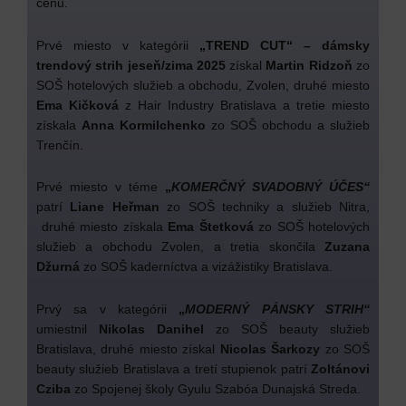
cenu.
Prvé miesto v kategórii
„
TREND CUT“
–
dámsky
trendový strih jeseň/zima 2025
získal
Martin Ridzoň
zo
SOŠ hotelových služieb a obchodu, Zvolen, druhé miesto
Ema Kičková
z Hair Industry Bratislava a tretie miesto
získala
Anna Kormilchenko
zo SOŠ obchodu a služieb
Trenčín.
Prvé miesto v téme
„
KOMERČNÝ SVADOBNÝ ÚČES“
patrí
Liane Heřman
zo SOŠ techniky a služieb Nitra,
druhé miesto získala
Ema Štetková
zo SOŠ hotelových
služieb a obchodu Zvolen, a tretia skončila
Zuzana
Džurná
zo SOŠ kaderníctva a vizážistiky Bratislava.
Prvý sa v kategórii
„
MODERNÝ PÁNSKY STRIH“
umiestnil
Nikolas Danihel
zo SOŠ beauty služieb
Bratislava, druhé miesto získal
Nicolas Šarkozy
zo SOŠ
beauty služieb Bratislava a tretí stupienok patrí
Zoltánovi
Cziba
zo Spojenej školy Gyulu Szabóa Dunajská Streda.