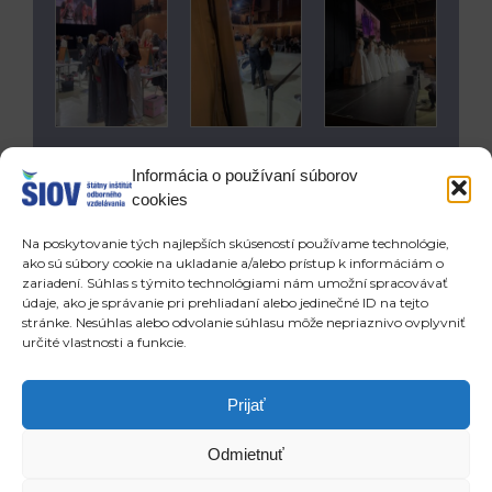
Informácia o používaní súborov
cookies
Na poskytovanie tých najlepších skúseností používame technológie,
ako sú súbory cookie na ukladanie a/alebo prístup k informáciám o
zariadení. Súhlas s týmito technológiami nám umožní spracovávať
údaje, ako je správanie pri prehliadaní alebo jedinečné ID na tejto
stránke. Nesúhlas alebo odvolanie súhlasu môže nepriaznivo ovplyvniť
určité vlastnosti a funkcie.
Prev
Ne
POSLEDNÉ ČLÁNKY
NOVŠIE ČLÁNKY
Prijať
JUPOV 2025/2026 je otvorený – minuloroční víťazi, ktorí reprezentovali Slovensko na EuroSkills, prezradia, prečo sa zapojiť
Týždeň profíka 2025: Remeslá s budúcnosťou – Stredné odborné školy posilnili partnerstvá a prilákali mladých ľudí k špičkovej technike
Odmietnuť
Copyright © 2026 ŠIOV - štátny inštitút odborného vzdelávania