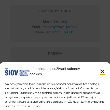
BANSKÁ BYSTRICA
Mária Vydrová
Email:
maria.vydrova@siov.sk
Mobil:
+421 911 469 111
PREŠOV
Andrea Ondová
Informácia o používaní súborov
Email:
andrea.ondova@siov.sk
cookies
Mobil:
+421 910 925 035
Na poskytovanie tých najlepších skúseností používame technológie,
ako sú súbory cookie na ukladanie a/alebo prístup k informáciám o
zariadení. Súhlas s týmito technológiami nám umožní spracovávať
KOŠICE
údaje, ako je správanie pri prehliadaní alebo jedinečné ID na tejto
stránke. Nesúhlas alebo odvolanie súhlasu môže nepriaznivo ovplyvniť
určité vlastnosti a funkcie.
Gabriela Lacková