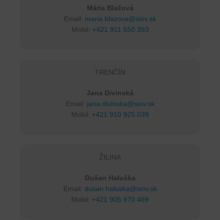
Mária Blažová
Email:
maria.blazova@siov.sk
Mobil:
+421 911 550 393
TRENČÍN
Jana Divinská
Email:
jana.divinska@siov.sk
Mobil:
+421 910 925 039
ŽILINA
Dušan Haluška
Email:
dusan.haluska@siov.sk
Mobil:
+421 905 970 469