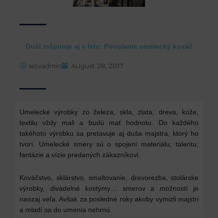
Duál inšpiruje aj v lete: Povolanie umelecký kováč
siovadmin
August 28, 2017
Umelecké výrobky zo železa, skla, zlata, dreva, kože,
textilu vždy mali a budú mať hodnotu. Do každého
takéhoto výrobku sa pretavuje aj duša majstra, ktorý ho
tvorí. Umelecké smery sú o spojení materiálu, talentu,
fantázie a vízie predaných zákazníkovi.
Kováčstvo, sklárstvo, smaltovanie, drevorezba, stolárske
výrobky, divadelné kostýmy… smerov a možností je
naozaj veľa. Avšak za posledné roky akoby vymizli majstri
a mladí sa do umenia nehrnú.