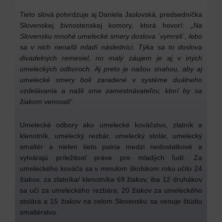
Tieto slová potvrdzuje aj Daniela Jaslovská, predsedníčka
Slovenskej živnostenskej komory, ktorá hovorí:
„Na
Slovensku mnohé umelecké smery doslova ´vymreli´, lebo
sa v nich nenašli mladí následníci. Týka sa to doslova
divadelných remesiel, no malý záujem je aj v iných
umeleckých odboroch. Aj preto je našou snahou, aby aj
umelecké smery boli zaradené v systéme duálneho
vzdelávania a našli sme zamestnávateľov, ktorí by sa
žiakom venovali“.
Umelecké odbory ako umelecké kováčstvo, zlatník a
klenotník, umelecký rezbár, umelecký stolár, umelecký
smaltér a nielen tieto patria medzi nedostatkové a
vytvárajú príležitosť práve pre mladých ľudí. Za
umeleckého kováča sa v minulom školskom roku učilo 24
žiakov, za zlatníka/ klenotníka 69 žiakov, iba 12 druhákov
sa učí za umeleckého rezbára, 20 žiakov za umeleckého
stolára a 15 žiakov na celom Slovensku sa venuje štúdiu
smaltérstvu.