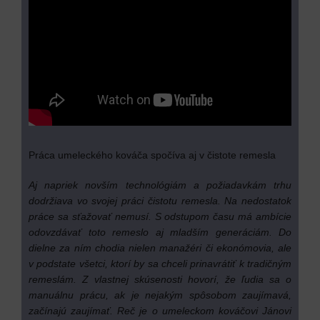
Práca umeleckého kováča spočíva aj v čistote remesla
Aj napriek novším technológiám a požiadavkám trhu
dodržiava vo svojej práci čistotu remesla. Na nedostatok
práce sa sťažovať nemusí. S odstupom času má ambície
odovzdávať toto remeslo aj mladším generáciám. Do
dielne za ním chodia nielen manažéri či ekonómovia, ale
v podstate všetci, ktorí by sa chceli prinavrátiť k tradičným
remeslám. Z vlastnej skúsenosti hovorí, že ľudia sa o
manuálnu prácu, ak je nejakým spôsobom zaujímavá,
začínajú zaujímať. Reč je o umeleckom kováčovi Jánovi