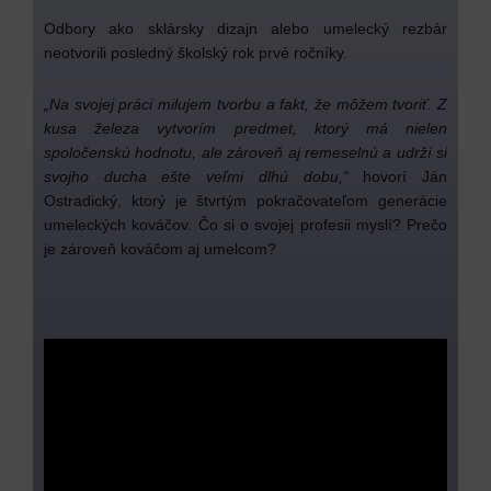
Odbory ako sklársky dizajn alebo umelecký rezbár
neotvorili posledný školský rok prvé ročníky.
„Na svojej práci milujem tvorbu a fakt, že môžem tvoriť. Z
kusa železa vytvorím predmet, ktorý má nielen
spoločenskú hodnotu, ale zároveň aj remeselnú a udrží si
svojho ducha ešte veľmi dlhú dobu,“
hovorí Ján
Ostradický, ktorý je štvrtým pokračovateľom generácie
umeleckých kováčov. Čo si o svojej profesii myslí? Prečo
je zároveň kováčom aj umelcom?