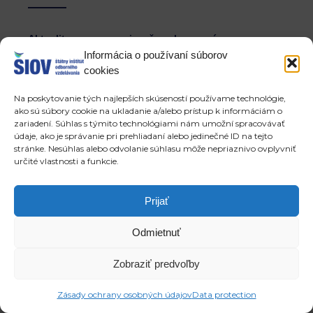
Aktuality a usmernenia v čase koronavírusu
Informácia o používaní súborov
Aktuality v čase koronavírusu
cookies
Usmernenia a informácie pre školy a učiteľov
v čase koronavírusu
Na poskytovanie tých najlepších skúseností používame technológie,
ako sú súbory cookie na ukladanie a/alebo prístup k informáciám o
Uvoľnené zadania a otázky súťaží
zariadení. Súhlas s týmito technológiami nám umožní spracovávať
FAQ
údaje, ako je správanie pri prehliadaní alebo jedinečné ID na tejto
Konzultačné centrum pre školy (napr. k ŠVP,
stránke. Nesúhlas alebo odvolanie súhlasu môže nepriaznivo ovplyvniť
ŠkVP a iné)
určité vlastnosti a funkcie.
Prijať
Copyright © 2026 ŠIOV - štátny inštitút odborného vzdelávania
Odmietnuť
Zobraziť predvoľby
Zásady ochrany osobných údajov
Data protection